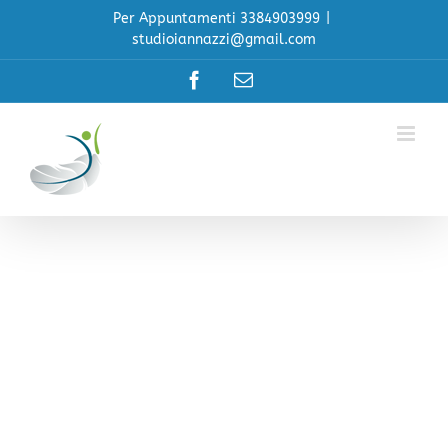
Salta
Per Appuntamenti 3384903999
|
al
studioiannazzi@gmail.com
contenuto
Facebook
Email