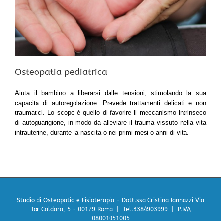
Osteopatia pediatrica
Aiuta il bambino a liberarsi dalle tensioni, stimolando la sua
capacità di autoregolazione. Prevede trattamenti delicati e non
traumatici. Lo scopo è quello di favorire il meccanismo intrinseco
di autoguarigione, in modo da alleviare il trauma vissuto nella vita
intrauterine, durante la nascita o nei primi mesi o anni di vita.
Studio di Osteopatia e Fisioterapia - Dott.ssa Cristina Iannazzi
Via
Tor Caldara, 5 - 00179 Roma | Tel.3384903999 | P.IVA
08001051005