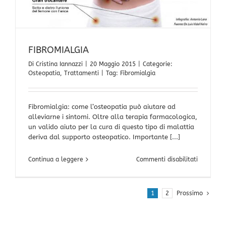
FIBROMIALGIA
Di
Cristina Iannazzi
|
20 Maggio 2015
|
Categorie:
Osteopatia
,
Trattamenti
|
Tag:
Fibromialgia
Fibromialgia: come l’osteopatia può aiutare ad
alleviarne i sintomi. Oltre alla terapia farmacologica,
un valido aiuto per la cura di questo tipo di malattia
deriva dal supporto osteopatico. Importante [...]
su
Continua a leggere
Commenti disabilitati
FIBROMIA
1
2
Prossimo