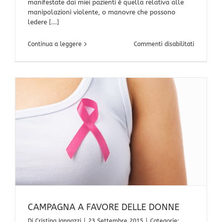
manifestate dai miei pazienti è quella relativa alle
manipolazioni violente, o manovre che possono
ledere [...]
su
Continua a leggere
Commenti disabilitati
MANIPOLA
VIOLENTE
E’
UNA
PAURA
CHE
ACCOMUN
MOLTI
CAMPAGNA A FAVORE DELLE DONNE
Di
Cristina Iannazzi
|
23 Settembre 2015
|
Categorie: