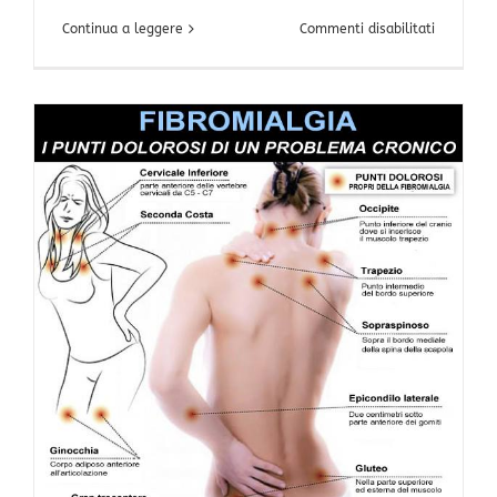
su
Continua a leggere
Commenti disabilitati
Consigli
per
il
benesser
del
rachide
cervicale