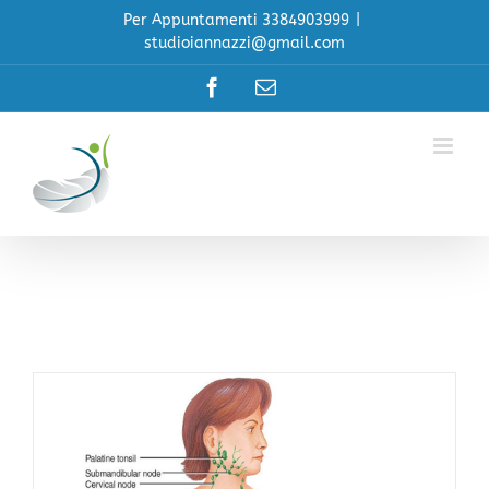
Salta
Per Appuntamenti 3384903999
|
al
studioiannazzi@gmail.com
contenuto
Facebook
Email