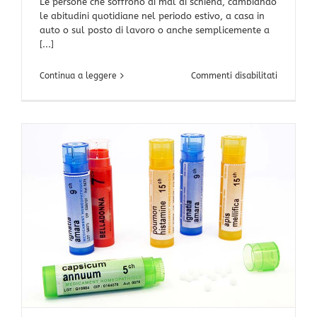
Le persone che soffrono di mal di schiena, cambiando
le abitudini quotidiane nel periodo estivo, a casa in
auto o sul posto di lavoro o anche semplicemente a
[...]
su
Continua a leggere
Commenti disabilitati
Male
del
momento
aria
condizion
e
sudate.