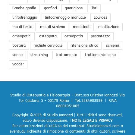
Gambe gonfie
gonfiori
guarigione
libri
linfodrenaggio
linfodrenaggio manuale
Lourdes
ma di testa
mal di schiena
medicinali
meditazione
omeopatici
osteopata
osteopatia
pesantezza
postura
rachide cervicale
ritenzione idrica
schiena
sonno
stretching
trattamento
trattamento seno
vodder
Studio di Osteopatia e Fisioterapia - Dott.ssa Cristina Iannazzi
Via
Tor Caldara, 5 - 00179 Roma | Tel.3384903999 | P.IVA
08001051005
Copyright ©2025 di Studio Iannazzi | Tutti i diritti sono riservati,
salvo diversa disposizione. |
NOTE LEGALI E PRIVACY
Per autorizzazioni all'utilizzo dei contenuti Studioiannazzi.com o
eventuali richieste di rimozione di contenuti di altri autori, scrivere