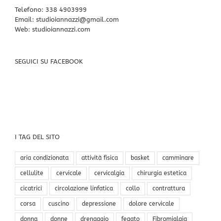
Telefono:
338 4903999
Email:
studioiannazzi@gmail.com
Web:
studioiannazzi.com
SEGUICI SU FACEBOOK
I TAG DEL SITO
aria condizionata
attività fisica
basket
camminare
cellulite
cervicale
cervicalgia
chirurgia estetica
cicatrici
circolazione linfatica
collo
contrattura
corsa
cuscino
depressione
dolore cervicale
donna
donne
drenaggio
fegato
Fibromialgia