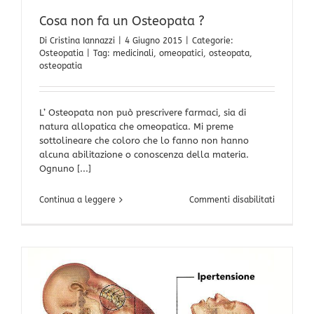
Cosa non fa un Osteopata ?
Di
Cristina Iannazzi
|
4 Giugno 2015
|
Categorie:
Osteopatia
|
Tag:
medicinali
,
omeopatici
,
osteopata
,
osteopatia
L’ Osteopata non può prescrivere farmaci, sia di
natura allopatica che omeopatica. Mi preme
sottolineare che coloro che lo fanno non hanno
alcuna abilitazione o conoscenza della materia.
Ognuno [...]
su
Continua a leggere
Commenti disabilitati
Cosa
non
fa
un
Osteopat
?