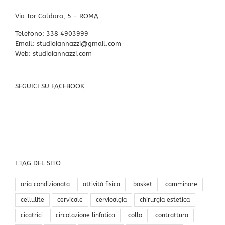
Via Tor Caldara, 5 - ROMA
Telefono:
338 4903999
Email:
studioiannazzi@gmail.com
Web:
studioiannazzi.com
SEGUICI SU FACEBOOK
I TAG DEL SITO
aria condizionata
attività fisica
basket
camminare
cellulite
cervicale
cervicalgia
chirurgia estetica
cicatrici
circolazione linfatica
collo
contrattura