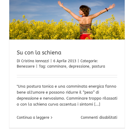
Su con la schiena
Di
Cristina Iannazzi
|
6 Aprile 2013
|
Categorie:
Benessere
|
Tag:
camminare
,
depressione
,
postura
"Una postura tonica e una camminata energica fanno
bene all'umore e possono ridurre il “peso” di
depressione e nervosismo. Camminare troppo rilassati
o con la schiena curva accentua i sintomi [...]
su
Continua a leggere
Commenti disabilitati
Su
con
la