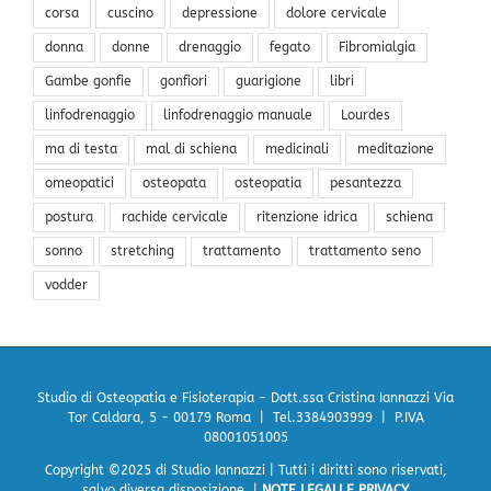
corsa
cuscino
depressione
dolore cervicale
donna
donne
drenaggio
fegato
Fibromialgia
Gambe gonfie
gonfiori
guarigione
libri
linfodrenaggio
linfodrenaggio manuale
Lourdes
ma di testa
mal di schiena
medicinali
meditazione
omeopatici
osteopata
osteopatia
pesantezza
postura
rachide cervicale
ritenzione idrica
schiena
sonno
stretching
trattamento
trattamento seno
vodder
Studio di Osteopatia e Fisioterapia - Dott.ssa Cristina Iannazzi
Via
Tor Caldara, 5 - 00179 Roma | Tel.3384903999 | P.IVA
08001051005
Copyright ©2025 di Studio Iannazzi | Tutti i diritti sono riservati,
salvo diversa disposizione. |
NOTE LEGALI E PRIVACY