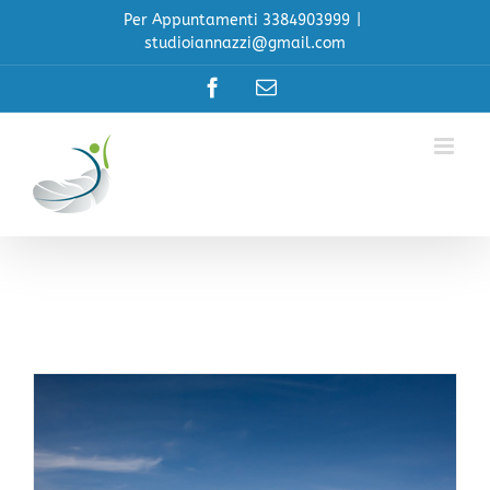
Salta
Per Appuntamenti 3384903999
|
al
studioiannazzi@gmail.com
contenuto
Facebook
Email