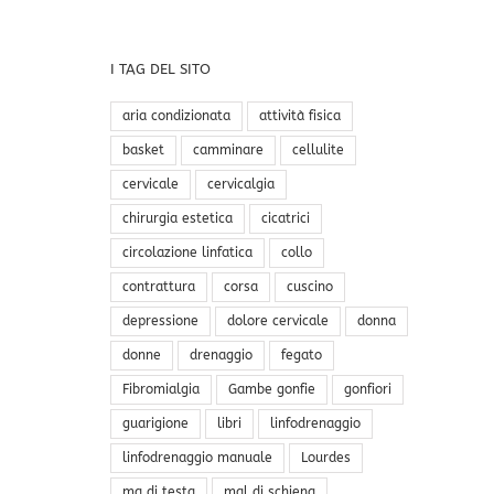
I TAG DEL SITO
aria condizionata
attività fisica
basket
camminare
cellulite
cervicale
cervicalgia
chirurgia estetica
cicatrici
circolazione linfatica
collo
contrattura
corsa
cuscino
depressione
dolore cervicale
donna
donne
drenaggio
fegato
Fibromialgia
Gambe gonfie
gonfiori
guarigione
libri
linfodrenaggio
linfodrenaggio manuale
Lourdes
ma di testa
mal di schiena