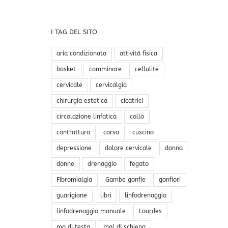
I TAG DEL SITO
aria condizionata
attività fisica
basket
camminare
cellulite
cervicale
cervicalgia
chirurgia estetica
cicatrici
circolazione linfatica
collo
contrattura
corsa
cuscino
depressione
dolore cervicale
donna
donne
drenaggio
fegato
Fibromialgia
Gambe gonfie
gonfiori
guarigione
libri
linfodrenaggio
linfodrenaggio manuale
Lourdes
ma di testa
mal di schiena