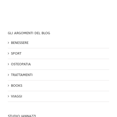
ali
ai
piedi
GLI ARGOMENTI DEL BLOG
BENESSERE
SPORT
OSTEOPATIA
TRATTAMENTI
BOOKS
VIAGGI
STUDIO IANNAZZI