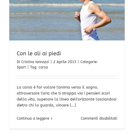
Con le ali ai piedi
Di
Cristina Iannazzi
|
2 Aprile 2013
|
Categorie:
Sport
|
Tag:
corsa
La corsa è far volare l'anima verso il sogno,
attraversare l'aria che ti strappa via i pensieri scuri
della vita, superare la linea dell'orizzonte lasciandosi
dietro chi lo guarda, vincere [...]
su
Continua a leggere
Commenti disabilitati
Con
le