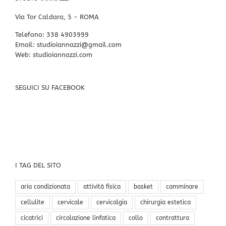
Via Tor Caldara, 5 - ROMA
Telefono:
338 4903999
Email:
studioiannazzi@gmail.com
Web:
studioiannazzi.com
SEGUICI SU FACEBOOK
I TAG DEL SITO
aria condizionata
attività fisica
basket
camminare
cellulite
cervicale
cervicalgia
chirurgia estetica
cicatrici
circolazione linfatica
collo
contrattura