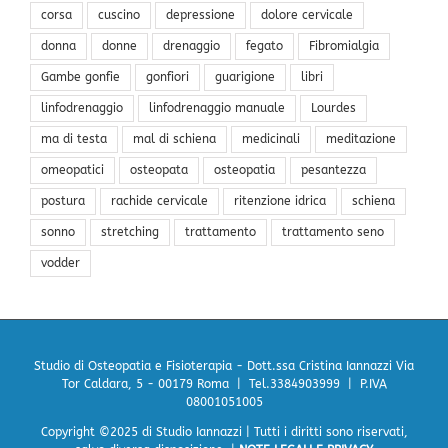
corsa
cuscino
depressione
dolore cervicale
donna
donne
drenaggio
fegato
Fibromialgia
Gambe gonfie
gonfiori
guarigione
libri
linfodrenaggio
linfodrenaggio manuale
Lourdes
ma di testa
mal di schiena
medicinali
meditazione
omeopatici
osteopata
osteopatia
pesantezza
postura
rachide cervicale
ritenzione idrica
schiena
sonno
stretching
trattamento
trattamento seno
vodder
Studio di Osteopatia e Fisioterapia - Dott.ssa Cristina Iannazzi
Via
Tor Caldara, 5 - 00179 Roma | Tel.3384903999 | P.IVA
08001051005
Copyright ©2025 di Studio Iannazzi | Tutti i diritti sono riservati,