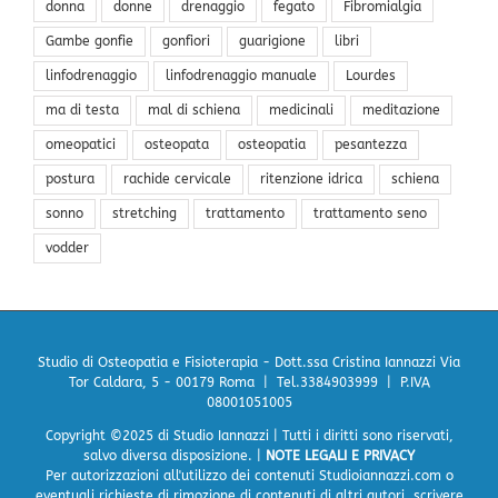
donna
donne
drenaggio
fegato
Fibromialgia
Gambe gonfie
gonfiori
guarigione
libri
linfodrenaggio
linfodrenaggio manuale
Lourdes
ma di testa
mal di schiena
medicinali
meditazione
omeopatici
osteopata
osteopatia
pesantezza
postura
rachide cervicale
ritenzione idrica
schiena
sonno
stretching
trattamento
trattamento seno
vodder
Studio di Osteopatia e Fisioterapia - Dott.ssa Cristina Iannazzi
Via
Tor Caldara, 5 - 00179 Roma | Tel.3384903999 | P.IVA
08001051005
Copyright ©2025 di Studio Iannazzi | Tutti i diritti sono riservati,
salvo diversa disposizione. |
NOTE LEGALI E PRIVACY
Per autorizzazioni all'utilizzo dei contenuti Studioiannazzi.com o
eventuali richieste di rimozione di contenuti di altri autori, scrivere