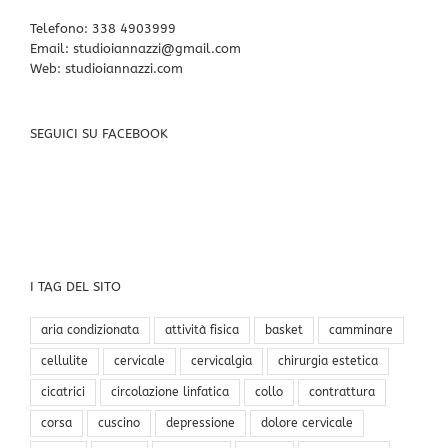
Telefono:
338 4903999
Email:
studioiannazzi@gmail.com
Web:
studioiannazzi.com
SEGUICI SU FACEBOOK
I TAG DEL SITO
aria condizionata
attività fisica
basket
camminare
cellulite
cervicale
cervicalgia
chirurgia estetica
cicatrici
circolazione linfatica
collo
contrattura
corsa
cuscino
depressione
dolore cervicale