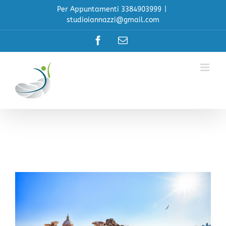
Salta
Per Appuntamenti 3384903999
|
al
studioiannazzi@gmail.com
contenuto
Facebook
Email
Ingrandisci
immagine