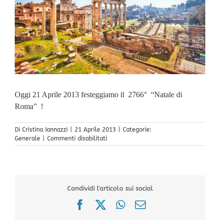
Oggi 21 Aprile 2013 festeggiamo il 2766° “Natale di
Roma” !
Di
Cristina Iannazzi
|
21 Aprile 2013
|
Categorie:
su
Generale
|
Commenti disabilitati
Buon
Compleanno
Roma
!
Condividi l'articolo sui social
Facebook
X
WhatsApp
Email